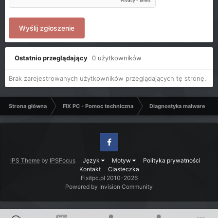
Wyślij zgłoszenie
Ostatnio przeglądający
0 użytkowników
Brak zarejestrowanych użytkowników przeglądających tę stronę.
Strona główna
FIX PC - Pomoc techniczna
Diagnostyka malware - C
Facebook
IPS Theme
by
IPSFocus
Język
Motyw
Polityka prywatności
Kontakt
Ciasteczka
Fixitpc.pl 2010-2026
Powered by Invision Community