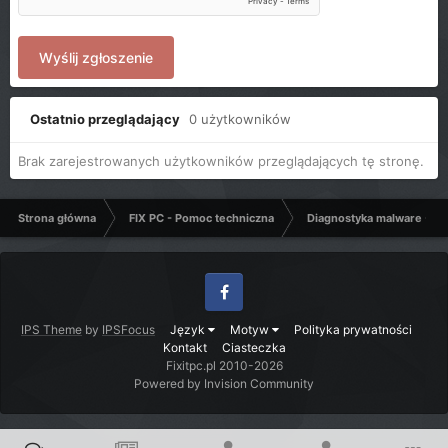
Wyślij zgłoszenie
Ostatnio przeglądający
0 użytkowników
Brak zarejestrowanych użytkowników przeglądających tę stronę.
Strona główna
FIX PC - Pomoc techniczna
Diagnostyka malware - C
Facebook
IPS Theme
by
IPSFocus
Język
Motyw
Polityka prywatności
Kontakt
Ciasteczka
Fixitpc.pl 2010-2026
Powered by Invision Community