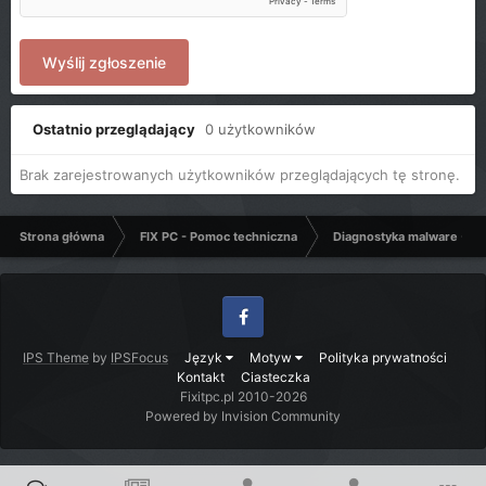
Wyślij zgłoszenie
Ostatnio przeglądający
0 użytkowników
Brak zarejestrowanych użytkowników przeglądających tę stronę.
Strona główna
FIX PC - Pomoc techniczna
Diagnostyka malware - C
Facebook
IPS Theme
by
IPSFocus
Język
Motyw
Polityka prywatności
Kontakt
Ciasteczka
Fixitpc.pl 2010-2026
Powered by Invision Community