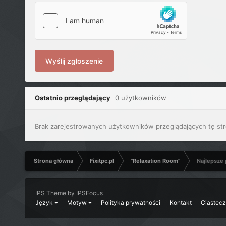
Wyślij zgłoszenie
Ostatnio przeglądający
0 użytkowników
Brak zarejestrowanych użytkowników przeglądających tę str
Strona główna
Fixitpc.pl
"Relaxation Room"
Najlepsze
IPS Theme
by
IPSFocus
Język
Motyw
Polityka prywatności
Kontakt
Ciastec