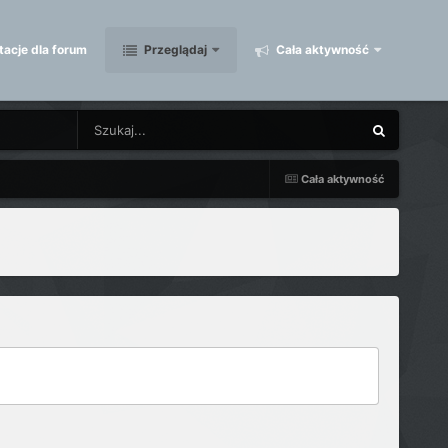
acje dla forum
Przeglądaj
Cała aktywność
Cała aktywność