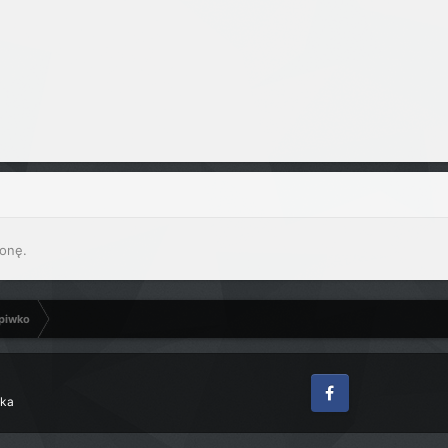
onę.
 piwko
zka
Facebook