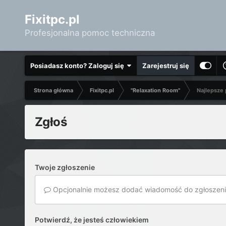
Fixitpc.pl
Profesjonalna pomoc techniczna
Posiadasz konto? Zaloguj się
Zarejestruj się
Strona główna
Fixitpc.pl
"Relaxation Room"
Najlepsze
Zgłoś
Twoje zgłoszenie
Opcjonalnie możesz dodać wiadomość do zgłoszeni
Potwierdź, że jesteś człowiekiem