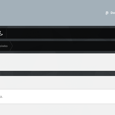
Dot
 piwko
a.