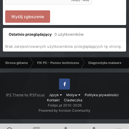
Wyślij zgłoszenie
Ostatnio przeglądający
0 użytkowników
Brak zarejestrowanych użytkowników przeglądających tę stronę.
Strona główna
FIX PC - Pomoc techniczna
Diagnostyka malware - C
Facebook
IPS Theme
by
IPSFocus
Język
Motyw
Polityka prywatności
Kontakt
Ciasteczka
Fixitpc.pl 2010-2026
Powered by Invision Community