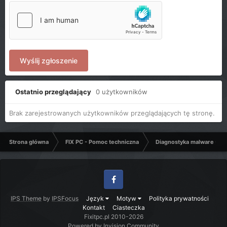
Wyślij zgłoszenie
Ostatnio przeglądający
0 użytkowników
Brak zarejestrowanych użytkowników przeglądających tę stronę.
Strona główna
FIX PC - Pomoc techniczna
Diagnostyka malware - C
Facebook
IPS Theme
by
IPSFocus
Język
Motyw
Polityka prywatności
Kontakt
Ciasteczka
Fixitpc.pl 2010-2026
Powered by Invision Community