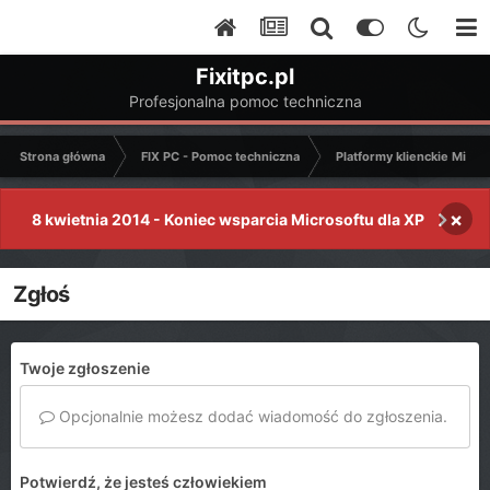
Fixitpc.pl
Profesjonalna pomoc techniczna
Strona główna
FIX PC - Pomoc techniczna
Platformy klienckie Micro
×
8 kwietnia 2014 - Koniec wsparcia Microsoftu dla XP
Zgłoś
Twoje zgłoszenie
Opcjonalnie możesz dodać wiadomość do zgłoszenia.
Potwierdź, że jesteś człowiekiem