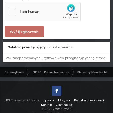
Wyślij zgłoszenie
Ostatnio przeglądający
0 użytkowników
Brak zarejestrowanych użytkowników przeglądających tę stronę.
Strona główna
FIX PC - Pomoc techniczna
Platformy klienckie Micro
Facebook
IPS Theme
by
IPSFocus
Język
Motyw
Polityka prywatności
Kontakt
Ciasteczka
Fixitpc.pl 2010-2026