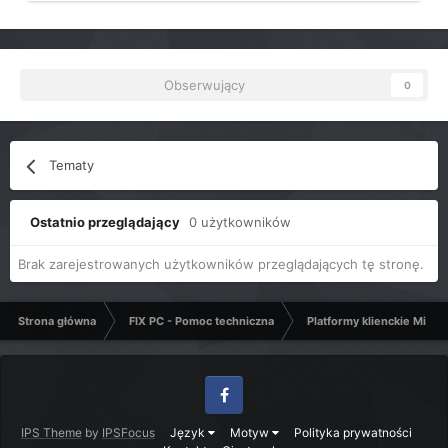
Obserwujący
0
Tematy
Ostatnio przeglądający
0 użytkowników
Brak zarejestrowanych użytkowników przeglądających tę stronę.
Strona główna
FIX PC - Pomoc techniczna
Platformy klienckie Micro
Facebook
IPS Theme
by
IPSFocus
Język
Motyw
Polityka prywatności