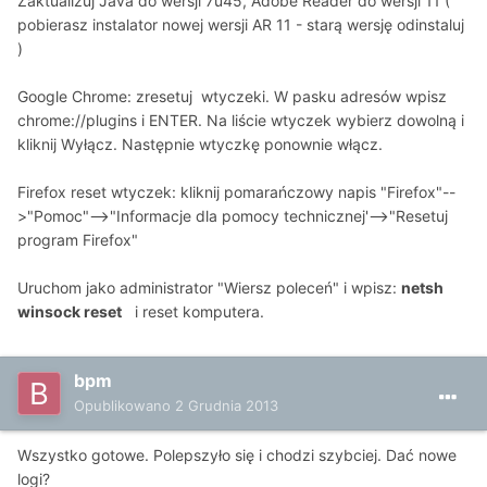
Zaktualizuj Java do wersji 7u45, Adobe Reader do wersji 11 (
pobierasz instalator nowej wersji AR 11 - starą wersję odinstaluj
)
Google Chrome: zresetuj wtyczeki. W pasku adresów wpisz
chrome://plugins i ENTER. Na liście wtyczek wybierz dowolną i
kliknij Wyłącz. Następnie wtyczkę ponownie włącz.
Firefox reset wtyczek: kliknij pomarańczowy napis "Firefox"--
>"Pomoc"-->"Informacje dla pomocy technicznej'-->"Resetuj
program Firefox"
Uruchom jako administrator "Wiersz poleceń" i wpisz:
netsh
winsock reset
i reset komputera.
bpm
Opublikowano
2 Grudnia 2013
Wszystko gotowe. Polepszyło się i chodzi szybciej. Dać nowe
logi?