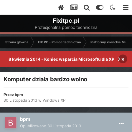
Fixitpc.pl
Profesjonalna pomoc techniczna
Strona główna
FIX PC - Pomoc techniczna
Platformy klienckie Micro
×
8 kwietnia 2014 - Koniec wsparcia Microsoftu dla XP
Komputer działa bardzo wolno
Przez
bpm
30 Listopada 2013
w
Windows XP
bpm
Opublikowano
30 Listopada 2013