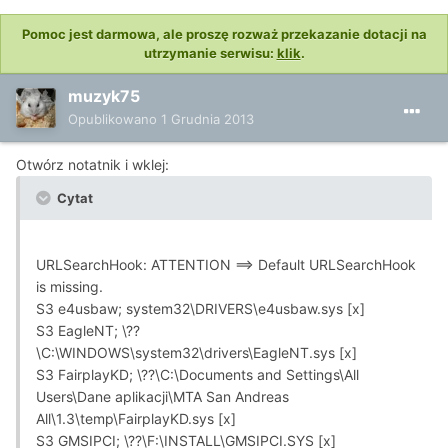
Pomoc jest darmowa, ale proszę rozważ przekazanie dotacji na
utrzymanie serwisu:
klik
.
muzyk75
Opublikowano
1 Grudnia 2013
Otwórz notatnik i wklej:
Cytat
URLSearchHook: ATTENTION ==> Default URLSearchHook
is missing.
S3 e4usbaw; system32\DRIVERS\e4usbaw.sys [x]
S3 EagleNT; \??
\C:\WINDOWS\system32\drivers\EagleNT.sys [x]
S3 FairplayKD; \??\C:\Documents and Settings\All
Users\Dane aplikacji\MTA San Andreas
All\1.3\temp\FairplayKD.sys [x]
S3 GMSIPCI; \??\F:\INSTALL\GMSIPCI.SYS [x]