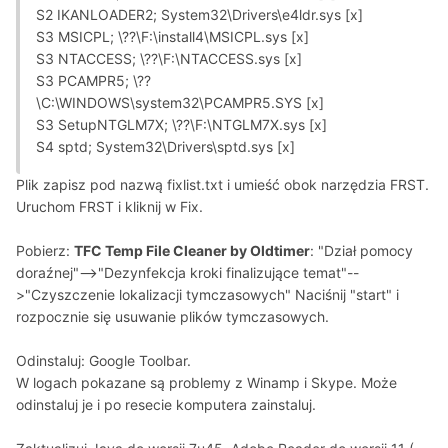
S2 IKANLOADER2; System32\Drivers\e4ldr.sys [x]
S3 MSICPL; \??\F:\install4\MSICPL.sys [x]
S3 NTACCESS; \??\F:\NTACCESS.sys [x]
S3 PCAMPR5; \??
\C:\WINDOWS\system32\PCAMPR5.SYS [x]
S3 SetupNTGLM7X; \??\F:\NTGLM7X.sys [x]
S4 sptd; System32\Drivers\sptd.sys [x]
Plik zapisz pod nazwą fixlist.txt i umieść obok narzędzia FRST.
Uruchom FRST i kliknij w Fix.
Pobierz:
TFC Temp File Cleaner by Oldtimer
: "Dział pomocy
doraźnej"-->"Dezynfekcja kroki finalizujące temat"--
>"Czyszczenie lokalizacji tymczasowych" Naciśnij "start" i
rozpocznie się usuwanie plików tymczasowych.
Odinstaluj: Google Toolbar.
W logach pokazane są problemy z Winamp i Skype. Może
odinstaluj je i po resecie komputera zainstaluj.