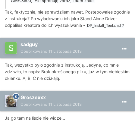
GMA 3600). Ale spróbuję zaraz, i dam znać.
Tak, faktycznie, nie sprawdzilem nawet. Postepowales zgodnie
z instrukcja? Po wyladowaniu ich jako Stand Alone Driver -
odpaliles kreatora do ich wyszukiwania -
DP_Install_Tool.cmd ?
sadguy
Opublikowano
11 Listopada 2013
Tak, wszystko było zgodnie z instrukcją. Jedyne, co mnie
zdziwiło, to napis: Brak określonego pliku, już w tym niebieskim
okienku. A, B, C nie działają.
Groszexxx
Opublikowano
11 Listopada 2013
Ja go tam na liscie nie widze...