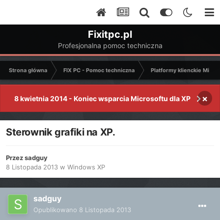
Fixitpc.pl
Profesjonalna pomoc techniczna
Strona główna
FIX PC - Pomoc techniczna
Platformy klienckie Micro
×
8 kwietnia 2014 - Koniec wsparcia Microsoftu dla XP
Sterownik grafiki na XP.
Przez
sadguy
8 Listopada 2013
w
Windows XP
sadguy
Opublikowano
8 Listopada 2013