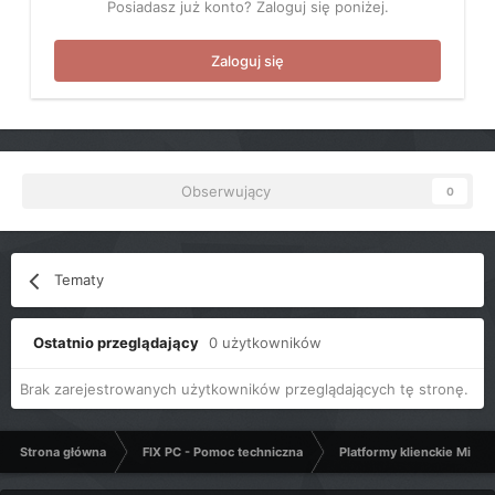
Posiadasz już konto? Zaloguj się poniżej.
Zaloguj się
Obserwujący
0
Tematy
Ostatnio przeglądający
0 użytkowników
Brak zarejestrowanych użytkowników przeglądających tę stronę.
Strona główna
FIX PC - Pomoc techniczna
Platformy klienckie Micro