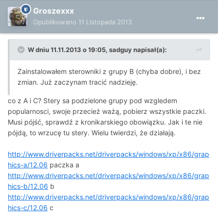
Groszexxx
Opublikowano
11 Listopada 2013
W dniu 11.11.2013 o 19:05, sadguy napisał(a):
Zainstalowałem sterowniki z grupy B (chyba dobre), i bez
zmian. Już zaczynam tracić nadzieję.
co z A i C? Stery sa podzielone grupy pod wzgledem
popularnosci, swoje przecież ważą, pobierz wszystkie paczki.
Musi pójść, sprawdź z kronikarskiego obowiązku. Jak i te nie
pójdą, to wrzucę tu stery. Wielu twierdzi, że działają.
http://www.driverpacks.net/driverpacks/windows/xp/x86/grap
hics-a/12.06
paczka a
http://www.driverpacks.net/driverpacks/windows/xp/x86/grap
hics-b/12.06
b
http://www.driverpacks.net/driverpacks/windows/xp/x86/grap
hics-c/12.06
c