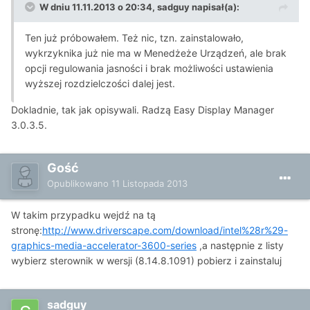
W dniu 11.11.2013 o 20:34, sadguy napisał(a):
Ten już próbowałem. Też nic, tzn. zainstalowało,
wykrzyknika już nie ma w Menedżeże Urządzeń, ale brak
opcji regulowania jasności i brak możliwości ustawienia
wyższej rozdzielczości dalej jest.
Dokladnie, tak jak opisywali. Radzą Easy Display Manager
3.0.3.5.
Gość
Opublikowano
11 Listopada 2013
W takim przypadku wejdź na tą
stronę:
http://www.driverscape.com/download/intel%28r%29-
graphics-media-accelerator-3600-series
,a następnie z listy
wybierz sterownik w wersji (8.14.8.1091) pobierz i zainstaluj
sadguy