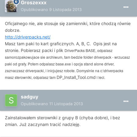
Groszexxx
Opublikowano
9 Listopada 2013
Oficjalnego nie, ale stosuje się zamienniki, które chodzą równie
dobrze.
http://driverpacks.net/
Masz tam paki to kart graficznych. A, B, C. Opis jest na
stronie. Pobierasz packi i plik
DriverPacks BASE, odpalasz
samorozpakowujace sie archiwum, tam bedzie folder driverpack - wrzucasz
paki od grafy. Potem odpalasz base.exe i opcja stand alone driver,
zaznaczasz driverpacki, i inicjujesz robote. Domyslnie na c:\driverpacks
masz sterowniki, odpalasz tam
DP_Install_Tool.cmd
i leci.
sadguy
Opublikowano
11 Listopada 2013
Zainstalowałem sterowniki z grupy B (chyba dobre), i bez
zmian. Już zaczynam tracić nadzieję.