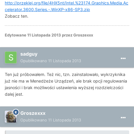
http://przeklej.org/file/4HX5nt/Intel.%23174.Graphics.Media.Ac
celerator.3600.Series.-.WinXP-x86-SP3.zip
Zobacz ten.
Edytowane
11 Listopada 2013
przez Groszexxx
sadguy
Opublikowano
11 Listopada 2013
Ten już próbowałem. Też nic, tzn. zainstalowało, wykrzyknika
już nie ma w Menedżeże Urządzeń, ale brak opcji regulowania
jasności i brak możliwości ustawienia wyższej rozdzielczości
dalej jest.
Groszexxx
Opublikowano
11 Listopada 2013