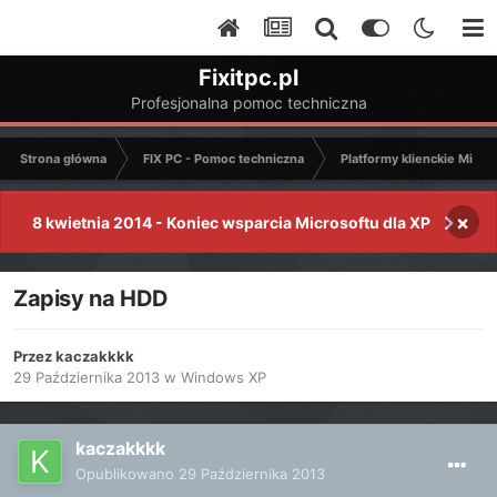
Fixitpc.pl
Profesjonalna pomoc techniczna
Strona główna
FIX PC - Pomoc techniczna
Platformy klienckie Micro
×
8 kwietnia 2014 - Koniec wsparcia Microsoftu dla XP
Zapisy na HDD
Przez
kaczakkkk
29 Października 2013
w
Windows XP
kaczakkkk
Opublikowano
29 Października 2013