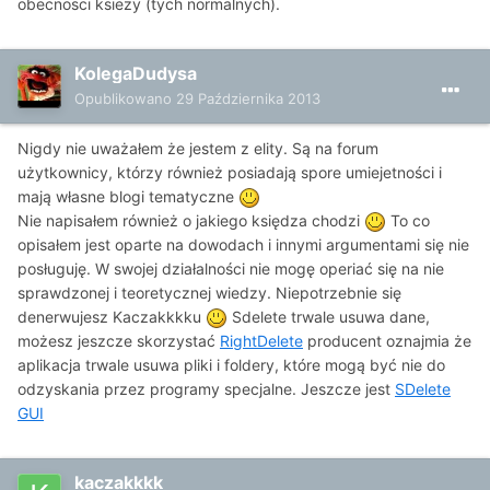
obecnosci ksiezy (tych normalnych).
KolegaDudysa
Opublikowano
29 Października 2013
Nigdy nie uważałem że jestem z elity. Są na forum
użytkownicy, którzy również posiadają spore umiejetności i
mają własne blogi tematyczne
Nie napisałem również o jakiego księdza chodzi
To co
opisałem jest oparte na dowodach i innymi argumentami się nie
posługuję. W swojej działalności nie mogę operiać się na nie
sprawdzonej i teoretycznej wiedzy. Niepotrzebnie się
denerwujesz Kaczakkkku
Sdelete trwale usuwa dane,
możesz jeszcze skorzystać
RightDelete
producent oznajmia że
aplikacja trwale usuwa pliki i foldery, które mogą być nie do
odzyskania przez programy specjalne. Jeszcze jest
SDelete
GUI
kaczakkkk