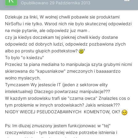
Opublikowano
29 Października 2013
Dziekuje za linki, W wolnej chwili pobawie sie produktami
NirSoftu i nie tylko. Wsrod nich nie bylo skutecznej odpowiedzi
na moje pytanie, ale odpowiedz juz mam .
czy ja kiedys doczekam tej pieknej chwili kiedy dostane
odpowiedz od dobrych ludzi, odpowiedz pozbawiona zlych
albo po prostu glupich podtekstow?
To bylo "o ksiedzu"
Przeciez ta piana medialna to manipulacja szyta grubymi nicmi
skierowana do "kapusniakow" zmeczonych i baaaaardzo
wolno myslacych.
Tymczasem Wy jestescie IT (jeden z sektorow elity
intelektualnej) Dlaczego powtarzasz manipulacje???
W kazdym srodowisku trafi sie "czarna owca" Znalazles cos o
tym problemie w innych srodowiskach? Jakis wniosek???
NIGDY WIECEJ PSEUDOZABAWNYCH KOMENTOW, OK?
Ps: Im dluzej zmuszony jestem funkcjonowac w "tej"
rzeczywistosci - tym bardziej widze potrzebe istnienia i