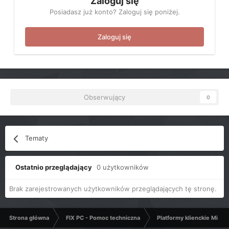
Zaloguj się
Posiadasz już konto? Zaloguj się poniżej.
Zaloguj się
Obserwujący
0
Tematy
Ostatnio przeglądający
0 użytkowników
Brak zarejestrowanych użytkowników przeglądających tę stronę.
Strona główna
FIX PC - Pomoc techniczna
Platformy klienckie Micro