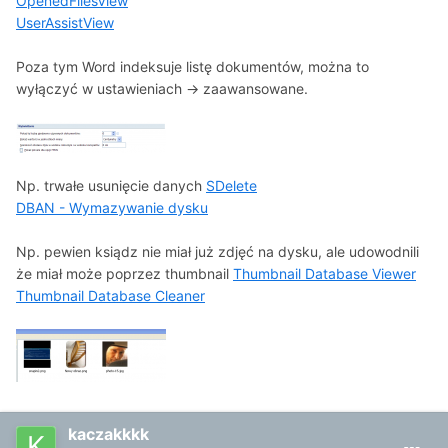
OpenedFilesView
UserAssistView
Poza tym Word indeksuje listę dokumentów, można to
wyłączyć w ustawieniach -> zaawansowane.
Np. trwałe usunięcie danych
SDelete
DBAN - Wymazywanie dysku
Np. pewien ksiądz nie miał już zdjęć na dysku, ale udowodnili
że miał może poprzez thumbnail
Thumbnail Database Viewer
Thumbnail Database Cleaner
kaczakkkk