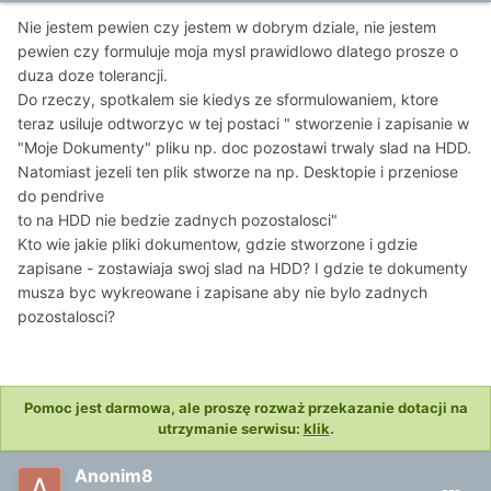
Nie jestem pewien czy jestem w dobrym dziale, nie jestem
pewien czy formuluje moja mysl prawidlowo dlatego prosze o
duza doze tolerancji.
Do rzeczy, spotkalem sie kiedys ze sformulowaniem, ktore
teraz usiluje odtworzyc w tej postaci " stworzenie i zapisanie w
"Moje Dokumenty" pliku np. doc pozostawi trwaly slad na HDD.
Natomiast jezeli ten plik stworze na np. Desktopie i przeniose
do pendrive
to na HDD nie bedzie zadnych pozostalosci"
Kto wie jakie pliki dokumentow, gdzie stworzone i gdzie
zapisane - zostawiaja swoj slad na HDD? I gdzie te dokumenty
musza byc wykreowane i zapisane aby nie bylo zadnych
pozostalosci?
Pomoc jest darmowa, ale proszę rozważ przekazanie dotacji na
utrzymanie serwisu:
klik
.
Anonim8