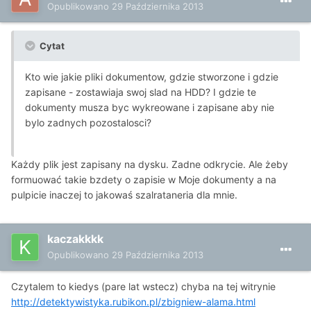
Opublikowano
29 Października 2013
Cytat
Kto wie jakie pliki dokumentow, gdzie stworzone i gdzie
zapisane - zostawiaja swoj slad na HDD? I gdzie te
dokumenty musza byc wykreowane i zapisane aby nie
bylo zadnych pozostalosci?
Każdy plik jest zapisany na dysku. Zadne odkrycie. Ale żeby
formuować takie bzdety o zapisie w Moje dokumenty a na
pulpicie inaczej to jakowaś szalrataneria dla mnie.
kaczakkkk
Opublikowano
29 Października 2013
Czytalem to kiedys (pare lat wstecz) chyba na tej witrynie
http://detektywistyka.rubikon.pl/zbigniew-alama.html