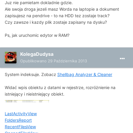
Juz nie pamietam dokladnie gdzie.
Ale swoja droga jezeli masz Worda na laptopie a dokument
zapisujesz na pendrive - to na HDD tez zostaje track?
Czy zawsze i kazdy plik zostaje zapisany na dysku?
Ps, jak uruchomic edytor w RAM?
KolegaDudysa
Opublikowano
29 Października 2013
System indeksuje. Zobacz
Shellbag Analyzer & Cleaner
Widać wpis obiektu z datami w rejestrze, rozróżnienie na
istniejący i nieistniejący obiekt.
LastActivityView
FoldersReport
RecentFilesView