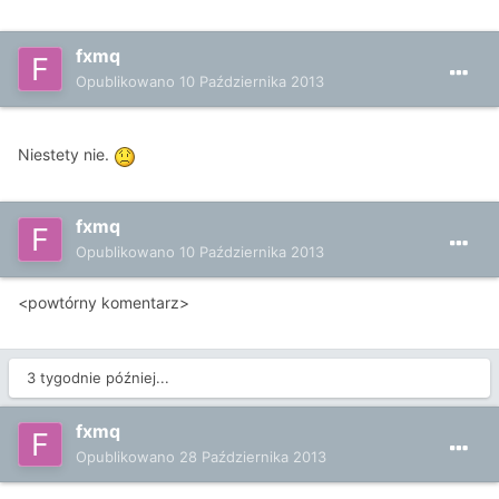
fxmq
Opublikowano
10 Października 2013
Niestety nie.
fxmq
Opublikowano
10 Października 2013
<powtórny komentarz>
3 tygodnie później...
fxmq
Opublikowano
28 Października 2013