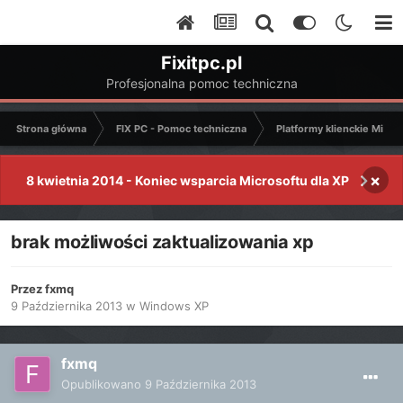
Fixitpc.pl
Profesjonalna pomoc techniczna
Strona główna
FIX PC - Pomoc techniczna
Platformy klienckie Micro
×
8 kwietnia 2014 - Koniec wsparcia Microsoftu dla XP
brak możliwości zaktualizowania xp
Przez
fxmq
9 Października 2013
w
Windows XP
fxmq
Opublikowano
9 Października 2013