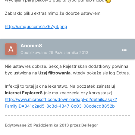
Zabrakło pliku extras mimo że dobrze ustawiłem.
http://i.imgur.com/2rZ67y4.png
Anonim8
Opublikowano
29 Października 2013
Nie ustawiłes dobrze. Sekcja Rejestr skan dodatkowy powinna
byc ustwiona na
Uzyj filtrowania
, wtedy pokaże sie log Extras.
Infekcji to tutaj jak na lekarstwo. Na poczatek zainstaluj
Internet Explorer8
(nie ma znaczenia czy korzystasz)
http://www.microsoft.com/downloads/pl-pl/details.aspx?
FamilyID=341c2ad5-8c3d-4347-8c03-08cdecd8852b
Edytowane
29 Października 2013
przez Belfegor