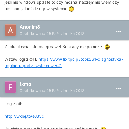
jeśli nie windows update to czy można inaczej? nie wiem czy
nie mam jakieś dziury w systemie
Anonim8
Opublikowano
29 Października 2013
Z taka iloscia informacji nawet Bonifacy nie pomoze.
Wstaw logi z
OTL
https://www.fixitpc.pl/topic/61-diagnostyka-
ogolne-raporty-systemowe/#1
fxmq
Opublikowano
29 Października 2013
Log z otl:
http://wklej.to/eJJ5c
Wyciąłem parę plików z pulpitu typu pdf lub mobi.