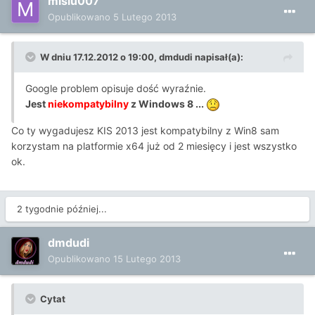
misiu007
Opublikowano
5 Lutego 2013
W dniu 17.12.2012 o 19:00, dmdudi napisał(a):
Google problem opisuje dość wyraźnie.
Jest
niekompatybilny
z Windows 8 ...
Co ty wygadujesz KIS 2013 jest kompatybilny z Win8 sam
korzystam na platformie x64 już od 2 miesięcy i jest wszystko
ok.
2 tygodnie później...
dmdudi
Opublikowano
15 Lutego 2013
Cytat