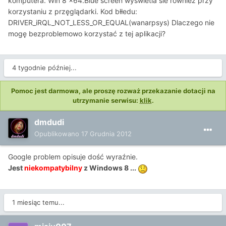
komputera. Win 8 x64.Blue screen wyświetla sie również przy
korzystaniu z przęglądarki. Kod błłedu:
DRIVER_iRQL_NOT_LESS_OR_EQUAL(wanarpsys) Dlaczego nie
mogę bezproblemowo korzystać z tej aplikacji?
4 tygodnie później...
Pomoc jest darmowa, ale proszę rozważ przekazanie dotacji na
utrzymanie serwisu:
klik
.
dmdudi
Opublikowano
17 Grudnia 2012
Google problem opisuje dość wyraźnie.
Jest
niekompatybilny
z Windows 8 ...
1 miesiąc temu...