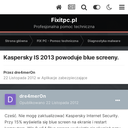
Fixitpc.pl
Profesjonalna pomoc techniczna
Strona główna
FIX PC - Pomoc techniczna
Diagnostyka malware - C
Kaspersky IS 2013 powoduje blue screeny.
Przez
dre4merOn
22 Listopada 2012
w
Aplikacje zabezpieczające
dre4merOn
Opublikowano
22 Listopada 2012
Cześć. Nie mogę zaktualizować Kaspersky Internet Security.
Przy 15% wyświetla się blue screen na ekranie i restart