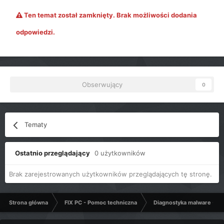
Ten temat został zamknięty. Brak możliwości dodania
odpowiedzi.
Obserwujący
0
Tematy
Ostatnio przeglądający
0 użytkowników
Brak zarejestrowanych użytkowników przeglądających tę stronę.
Strona główna
FIX PC - Pomoc techniczna
Diagnostyka malware - C