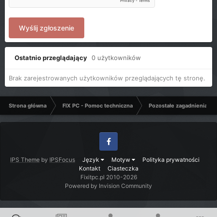
Wyślij zgłoszenie
Ostatnio przeglądający
0 użytkowników
Brak zarejestrowanych użytkowników przeglądających tę stronę.
Strona główna
FIX PC - Pomoc techniczna
Pozostałe zagadnienia k
Facebook
IPS Theme
by
IPSFocus
Język
Motyw
Polityka prywatności
Kontakt
Ciasteczka
Fixitpc.pl 2010-2026
Powered by Invision Community