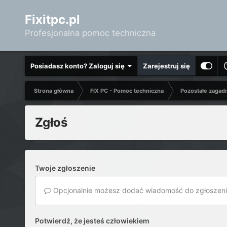
Fixitpc.pl
Profesjonalna pomoc techniczna
Posiadasz konto? Zaloguj się
Zarejestruj się
Strona główna
FIX PC - Pomoc techniczna
Pozostałe zagad
Zgłoś
Twoje zgłoszenie
Opcjonalnie możesz dodać wiadomość do zgłoszeni
Potwierdź, że jesteś człowiekiem