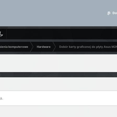
Dot
nienia komputerowe
Hardware
Dobór karty graficznej do płyty Asus M2
a.