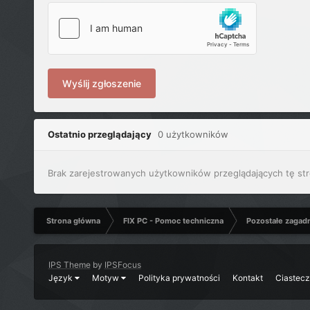
Wyślij zgłoszenie
Ostatnio przeglądający
0 użytkowników
Brak zarejestrowanych użytkowników przeglądających tę str
Strona główna
FIX PC - Pomoc techniczna
Pozostałe zagad
IPS Theme
by
IPSFocus
Język
Motyw
Polityka prywatności
Kontakt
Ciastec