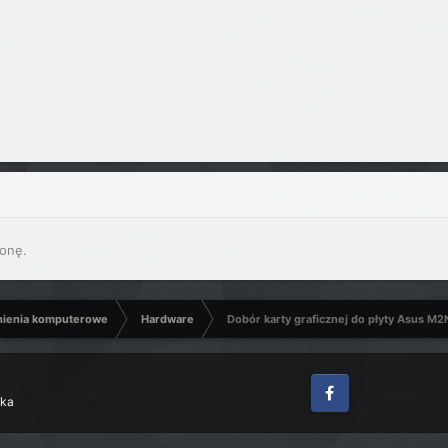
onę.
nienia komputerowe
Hardware
Dobór karty graficznej do płyty Asus M2
zka
Facebook