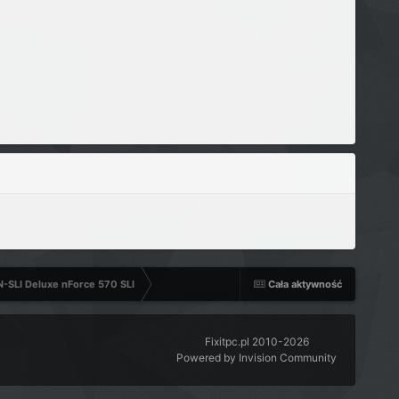
N-SLI Deluxe nForce 570 SLI
Cała aktywność
Fixitpc.pl 2010-2026
Powered by Invision Community