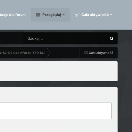
acje dla forum
Przeglądaj
Cała aktywność
N-SLI Deluxe nForce 570 SLI
Cała aktywność