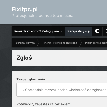
Fixitpc.pl
Profesjonalna pomoc techniczna
Posiadasz konto? Zaloguj się
Zarejestruj się
Strona główna
FIX PC - Pomoc techniczna
Diagnostyka mal
Zgłoś
Twoje zgłoszenie
Opcjonalnie możesz dodać wiadomość do zgłoszeni
Potwierdź, że jesteś człowiekiem