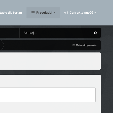
acje dla forum
Przeglądaj
Cała aktywność
Cała aktywność