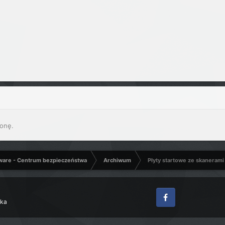
onę.
ware - Centrum bezpieczeństwa
Archiwum
Płyty startowe ze skanerami
zka
Facebook