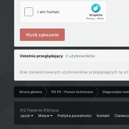
Wyślij zgłoszenie
Ostatnio przeglądający
0 użytkowników
Brak zarejestrowanych użytkowników przeglądających tę str
Strona główna
FIX PC - Pomoc techniczna
Diagnostyka mal
IPS Theme
by
IPSFocus
Język
Motyw
Polityka prywatności
Kontakt
Ciastec