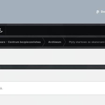
Dot
ware - Centrum bezpieczeństwa
Archiwum
Płyty startowe ze skanerami
a.