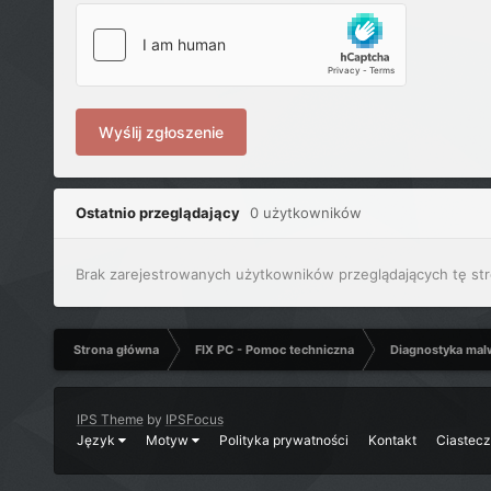
Wyślij zgłoszenie
Ostatnio przeglądający
0 użytkowników
Brak zarejestrowanych użytkowników przeglądających tę str
Strona główna
FIX PC - Pomoc techniczna
Diagnostyka mal
IPS Theme
by
IPSFocus
Język
Motyw
Polityka prywatności
Kontakt
Ciastec