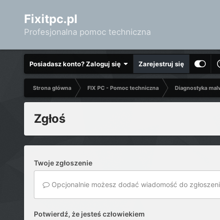
Fixitpc.pl
Profesjonalna pomoc techniczna
Posiadasz konto? Zaloguj się
Zarejestruj się
Strona główna
FIX PC - Pomoc techniczna
Diagnostyka mal
Zgłoś
Twoje zgłoszenie
Opcjonalnie możesz dodać wiadomość do zgłoszeni
Potwierdź, że jesteś człowiekiem