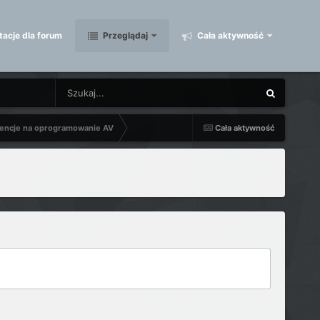
acje dla forum
Przeglądaj
Cała aktywność
encje na oprogramowanie AV
Cała aktywność