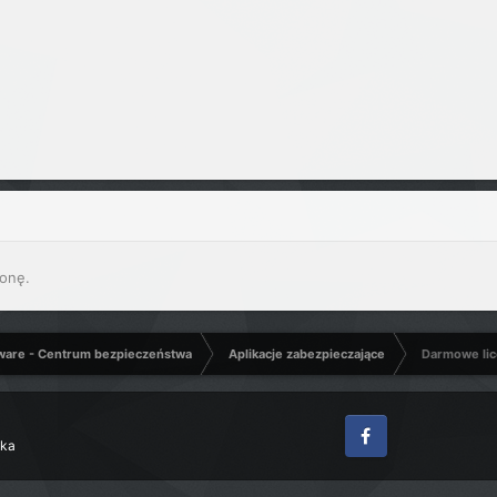
onę.
ware - Centrum bezpieczeństwa
Aplikacje zabezpieczające
Darmowe lic
zka
Facebook