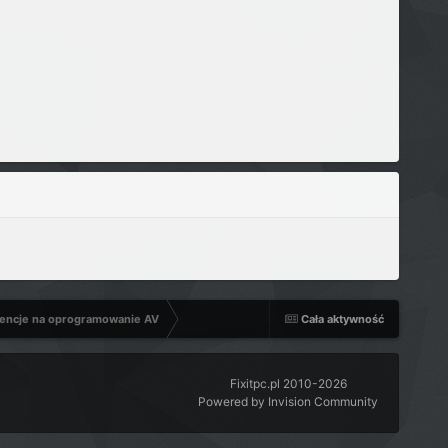
encje na oprogramowanie AV
Cała aktywność
Fixitpc.pl 2010-2026
Powered by Invision Community