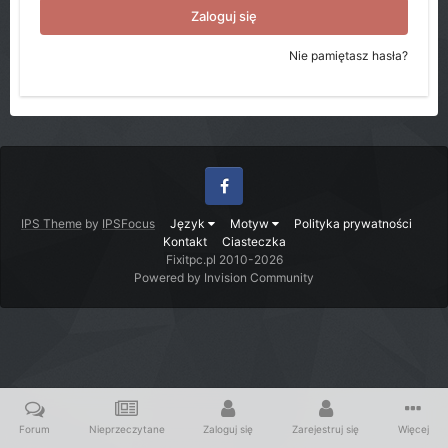
Zaloguj się
Nie pamiętasz hasła?
Facebook
IPS Theme
by
IPSFocus
Język
Motyw
Polityka prywatności
Kontakt
Ciasteczka
Fixitpc.pl 2010-2026
Powered by Invision Community
Forum
Nieprzeczytane
Zaloguj się
Zarejestruj się
Więcej