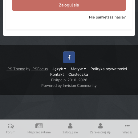
Zaloguj się
Nie pamiętasz hasła?
Facebook
IPS Theme
by
IPSFocus
Język
Motyw
Polityka prywatności
Kontakt
Ciasteczka
Fixitpc.pl 2010-2026
Powered by Invision Community
Forum
Nieprzeczytane
Zaloguj się
Zarejestruj się
Więcej