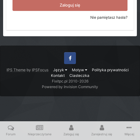
Zaloguj się
Nie pamiętasz hasła?
Facebook
IPS Theme
by
IPSFocus
Język
Motyw
Polityka prywatności
Kontakt
Ciasteczka
Fixitpc.pl 2010-2026
Powered by Invision Community
Forum
Nieprzeczytane
Zaloguj się
Zarejestruj się
Więcej