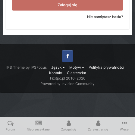
Zaloguj się
Nie pamiętasz hasła?
Facebook
IPS Theme
by
IPSFocus
Język
Motyw
Polityka prywatności
Kontakt
Ciasteczka
Fixitpc.pl 2010-2026
Powered by Invision Community
Forum
Nieprzeczytane
Zaloguj się
Zarejestruj się
Więcej