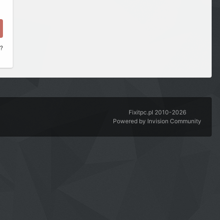
a?
Fixitpc.pl 2010-2026
Powered by Invision Community