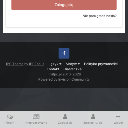
Zaloguj się
Nie pamiętasz hasła?
Facebook
IPS Theme
by
IPSFocus
Język
Motyw
Polityka prywatności
Kontakt
Ciasteczka
Fixitpc.pl 2010-2026
Powered by Invision Community
Forum
Nieprzeczytane
Zaloguj się
Zarejestruj się
Więcej