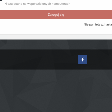
Niezalecane na współdzielonych komputerach
Zaloguj się
Nie pamiętasz hasł
Facebook