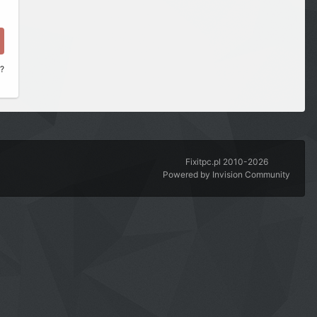
a?
Fixitpc.pl 2010-2026
Powered by Invision Community