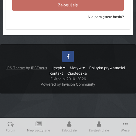
Zaloguj się
Nie pamiętasz hasła?
Facebook
IPS Theme
by
IPSFocus
Język
Motyw
Polityka prywatności
Kontakt
Ciasteczka
Fixitpc.pl 2010-2026
Powered by Invision Community
Forum
Nieprzeczytane
Zaloguj się
Zarejestruj się
Więcej