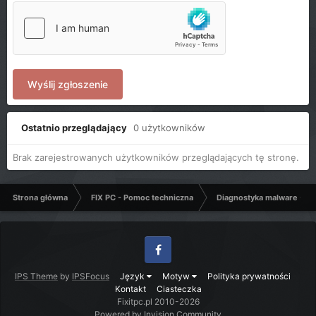
Wyślij zgłoszenie
Ostatnio przeglądający
0 użytkowników
Brak zarejestrowanych użytkowników przeglądających tę stronę.
Strona główna
FIX PC - Pomoc techniczna
Diagnostyka malware - C
Facebook
IPS Theme
by
IPSFocus
Język
Motyw
Polityka prywatności
Kontakt
Ciasteczka
Fixitpc.pl 2010-2026
Powered by Invision Community