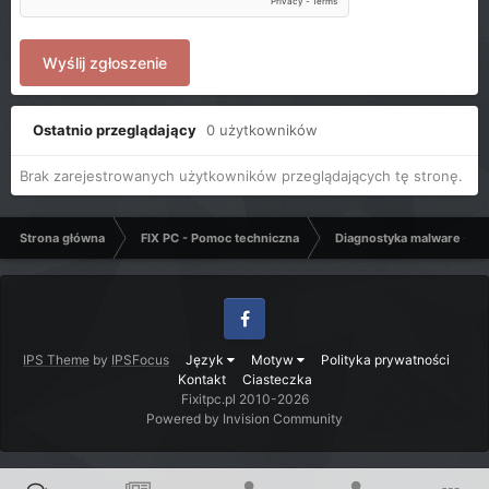
Wyślij zgłoszenie
Ostatnio przeglądający
0 użytkowników
Brak zarejestrowanych użytkowników przeglądających tę stronę.
Strona główna
FIX PC - Pomoc techniczna
Diagnostyka malware - C
Facebook
IPS Theme
by
IPSFocus
Język
Motyw
Polityka prywatności
Kontakt
Ciasteczka
Fixitpc.pl 2010-2026
Powered by Invision Community