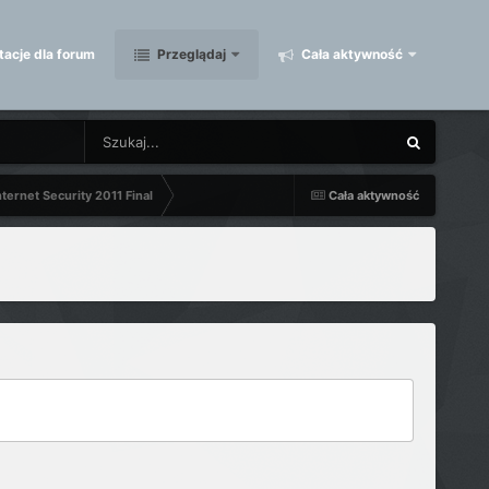
acje dla forum
Przeglądaj
Cała aktywność
ternet Security 2011 Final
Cała aktywność