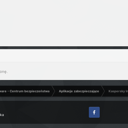
onę.
ware - Centrum bezpieczeństwa
Aplikacje zabezpieczające
Kaspersky In
zka
Facebook