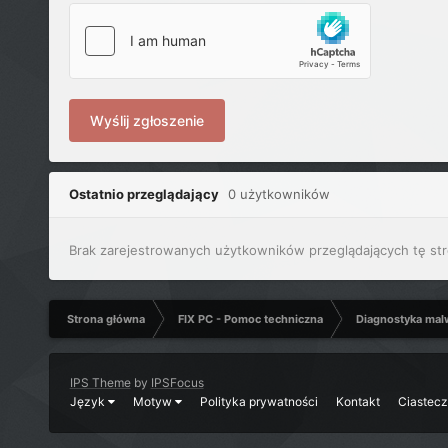
Wyślij zgłoszenie
Ostatnio przeglądający
0 użytkowników
Brak zarejestrowanych użytkowników przeglądających tę str
Strona główna
FIX PC - Pomoc techniczna
Diagnostyka mal
IPS Theme
by
IPSFocus
Język
Motyw
Polityka prywatności
Kontakt
Ciastec