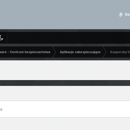
Dot
ware - Centrum bezpieczeństwa
Aplikacje zabezpieczające
Kaspersky In
a.