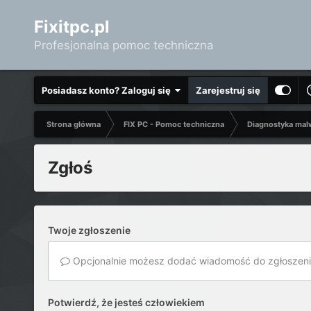
Fixitpc.pl
Profesjonalna pomoc techniczna
Posiadasz konto? Zaloguj się
Zarejestruj się
Strona główna
FIX PC - Pomoc techniczna
Diagnostyka mal
Zgłoś
Twoje zgłoszenie
Opcjonalnie możesz dodać wiadomość do zgłoszeni
Potwierdź, że jesteś człowiekiem