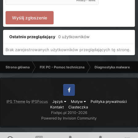
Wyślij zgłoszenie
Ostatnio przeglądający
0 użytkowników
Brak zarejestrowanych użytkowników przeglądających tę stronę.
Strona główna
FIX PC - Pomoc techniczna
Diagnostyka malware - C
Facebook
IPS Theme
by
IPSFocus
Język
Motyw
Polityka prywatności
Kontakt
Ciasteczka
Fixitpc.pl 2010-2026
Powered by Invision Community