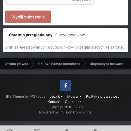
Wyślij zgłoszenie
Ostatnio przeglądający
0 użytkowników
Brak zarejestrowanych użytkowników przeglądających tę stronę.
Strona główna
FIX PC - Pomoc techniczna
Diagnostyka malware - C
Facebook
IPS Theme
by
IPSFocus
Język
Motyw
Polityka prywatności
Kontakt
Ciasteczka
Fixitpc.pl 2010-2026
Powered by Invision Community