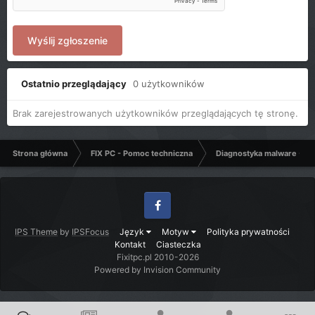
Wyślij zgłoszenie
Ostatnio przeglądający
0 użytkowników
Brak zarejestrowanych użytkowników przeglądających tę stronę.
Strona główna
FIX PC - Pomoc techniczna
Diagnostyka malware - C
Facebook
IPS Theme
by
IPSFocus
Język
Motyw
Polityka prywatności
Kontakt
Ciasteczka
Fixitpc.pl 2010-2026
Powered by Invision Community