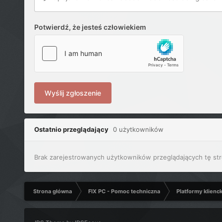
Potwierdź, że jesteś człowiekiem
Wyślij zgłoszenie
Ostatnio przeglądający
0 użytkowników
Brak zarejestrowanych użytkowników przeglądających tę str
Strona główna
FIX PC - Pomoc techniczna
Platformy klienc