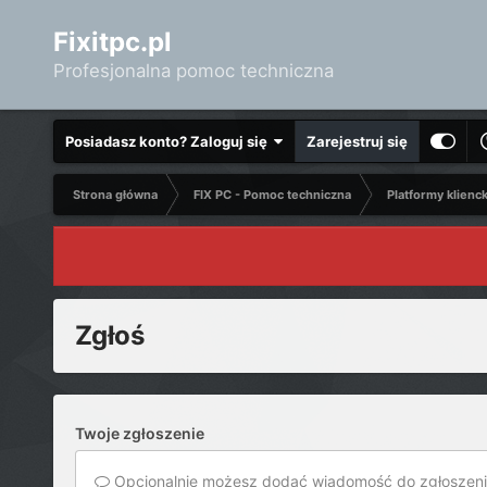
Fixitpc.pl
Profesjonalna pomoc techniczna
Posiadasz konto? Zaloguj się
Zarejestruj się
Strona główna
FIX PC - Pomoc techniczna
Platformy klienc
Zgłoś
Twoje zgłoszenie
Opcjonalnie możesz dodać wiadomość do zgłoszeni