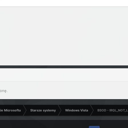
onę.
kie Microsoftu
Starsze systemy
Windows Vista
BSOD - IRQL_NOT_