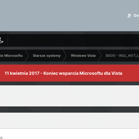
Dot
kie Microsoftu
Starsze systemy
Windows Vista
BSOD - IRQL_NOT_
11 kwietnia 2017 - Koniec wsparcia Microsoftu dla Vista
a.