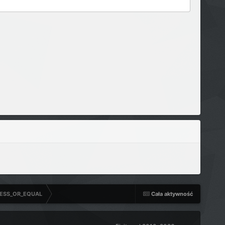
LESS_OR_EQUAL
Cała aktywność