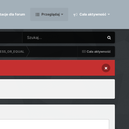
acje dla forum
Przeglądaj
Cała aktywność
LESS_OR_EQUAL
Cała aktywność
×