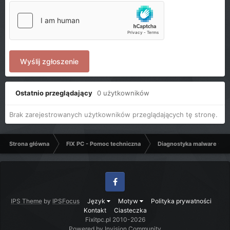
Wyślij zgłoszenie
Ostatnio przeglądający
0 użytkowników
Brak zarejestrowanych użytkowników przeglądających tę stronę.
Strona główna
FIX PC - Pomoc techniczna
Diagnostyka malware - C
Facebook
IPS Theme
by
IPSFocus
Język
Motyw
Polityka prywatności
Kontakt
Ciasteczka
Fixitpc.pl 2010-2026
Powered by Invision Community