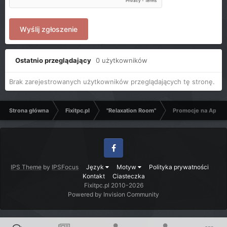
Wyślij zgłoszenie
Ostatnio przeglądający
0 użytkowników
Brak zarejestrowanych użytkowników przeglądających tę stronę.
Strona główna
Fixitpc.pl
"Relaxation Room"
Promocje na Aplika
Facebook
IPS Theme
by
IPSFocus
Język
Motyw
Polityka prywatności
Kontakt
Ciasteczka
Fixitpc.pl 2010-2026
Powered by Invision Community