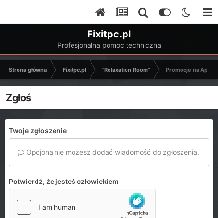
Fixitpc.pl
Profesjonalna pomoc techniczna
Strona główna
Fixitpc.pl
"Relaxation Room"
Promocje na Aplika
Zgłoś
Twoje zgłoszenie
Opcjonalnie możesz dodać wiadomość do zgłoszenia.
Potwierdź, że jesteś człowiekiem