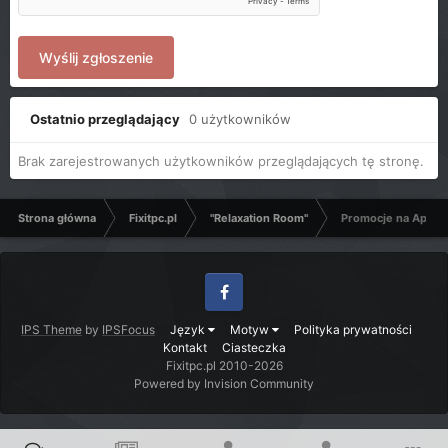
Wyślij zgłoszenie
Ostatnio przeglądający
0 użytkowników
Brak zarejestrowanych użytkowników przeglądających tę stronę.
Strona główna
Fixitpc.pl
"Relaxation Room"
Promocje na Aplika
Facebook
IPS Theme
by
IPSFocus
Język
Motyw
Polityka prywatności
Kontakt
Ciasteczka
Fixitpc.pl 2010-2026
Powered by Invision Community