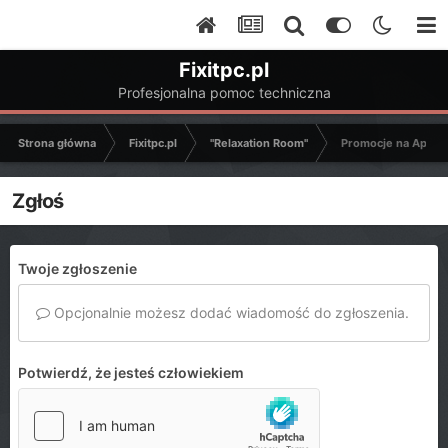
Fixitpc.pl
Profesjonalna pomoc techniczna
Strona główna
Fixitpc.pl
"Relaxation Room"
Promocje na Aplika
Zgłoś
Twoje zgłoszenie
Opcjonalnie możesz dodać wiadomość do zgłoszenia.
Potwierdź, że jesteś człowiekiem