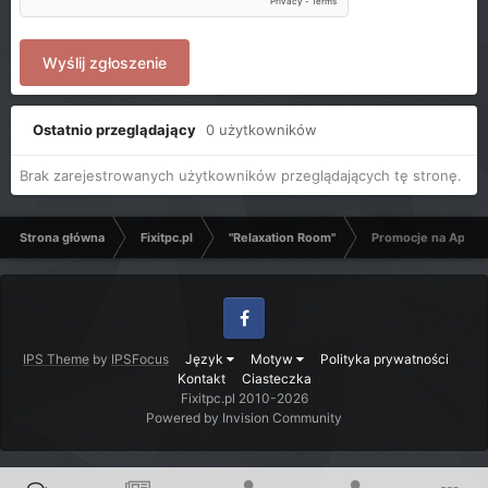
Wyślij zgłoszenie
Ostatnio przeglądający
0 użytkowników
Brak zarejestrowanych użytkowników przeglądających tę stronę.
Strona główna
Fixitpc.pl
"Relaxation Room"
Promocje na Aplika
Facebook
IPS Theme
by
IPSFocus
Język
Motyw
Polityka prywatności
Kontakt
Ciasteczka
Fixitpc.pl 2010-2026
Powered by Invision Community