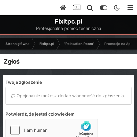
Fixitpc.pl
Profesjonalna pomoc techniczna
Strona główna
Fixitpc.pl
"Relaxation Room"
Promocje na Aplika
Zgłoś
Twoje zgłoszenie
Opcjonalnie możesz dodać wiadomość do zgłoszenia.
Potwierdź, że jesteś człowiekiem