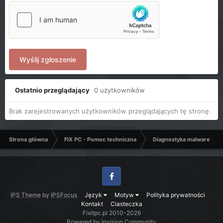
Wyślij zgłoszenie
Ostatnio przeglądający
0 użytkowników
Brak zarejestrowanych użytkowników przeglądających tę stronę.
Strona główna
FIX PC - Pomoc techniczna
Diagnostyka malware - C
Facebook
IPS Theme
by
IPSFocus
Język
Motyw
Polityka prywatności
Kontakt
Ciasteczka
Fixitpc.pl 2010-2026
Powered by Invision Community