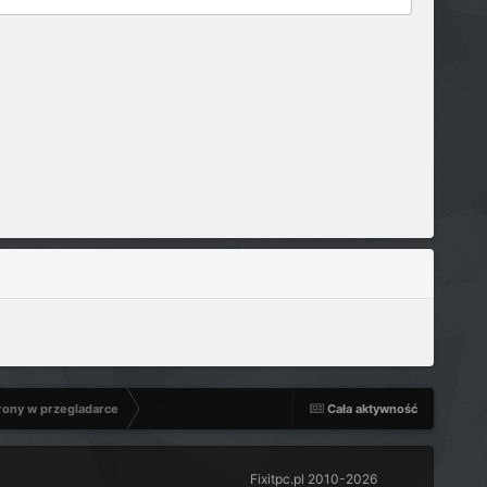
rony w przegladarce
Cała aktywność
Fixitpc.pl 2010-2026