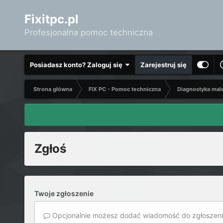
Fixitpc.pl
Profesjonalna pomoc techniczna
Posiadasz konto? Zaloguj się
Zarejestruj się
Strona główna
FIX PC - Pomoc techniczna
Diagnostyka mal
Zgłoś
Twoje zgłoszenie
Opcjonalnie możesz dodać wiadomość do zgłoszeni