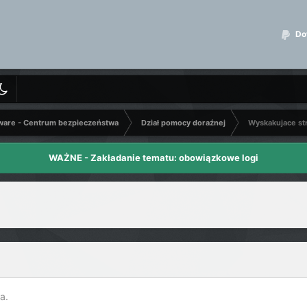
Dot
ware - Centrum bezpieczeństwa
Dział pomocy doraźnej
Wyskakujace st
WAŻNE - Zakładanie tematu: obowiązkowe logi
a.