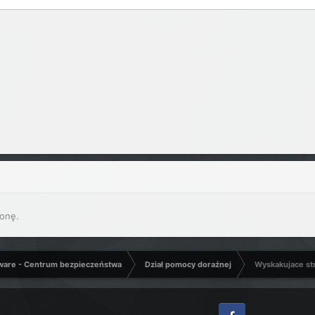
onę.
ware - Centrum bezpieczeństwa
Dział pomocy doraźnej
Wyskakujace st