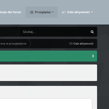
acje dla forum
Przeglądaj
Cała aktywność
rony w przegladarce
Cała aktywność