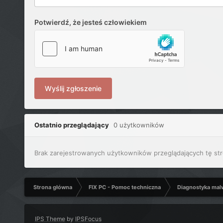
Potwierdź, że jesteś człowiekiem
Wyślij zgłoszenie
Ostatnio przeglądający
0 użytkowników
Brak zarejestrowanych użytkowników przeglądających tę str
Strona główna
FIX PC - Pomoc techniczna
Diagnostyka mal
IPS Theme
by
IPSFocus