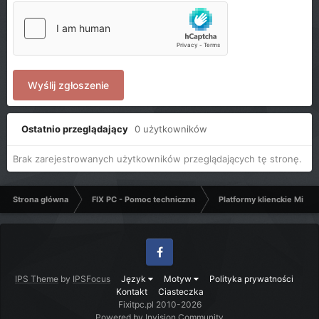
Wyślij zgłoszenie
Ostatnio przeglądający
0 użytkowników
Brak zarejestrowanych użytkowników przeglądających tę stronę.
Strona główna
FIX PC - Pomoc techniczna
Platformy klienckie Micro
Facebook
IPS Theme
by
IPSFocus
Język
Motyw
Polityka prywatności
Kontakt
Ciasteczka
Fixitpc.pl 2010-2026
Powered by Invision Community