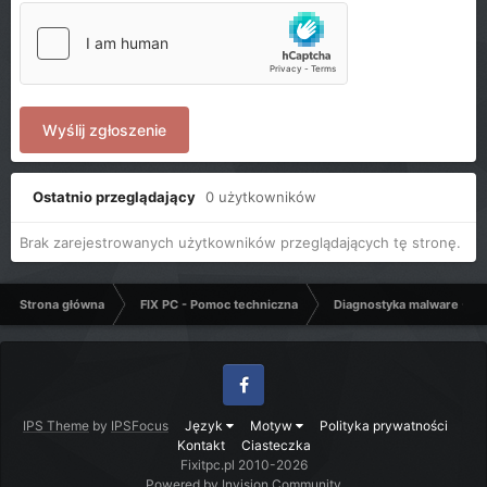
Wyślij zgłoszenie
Ostatnio przeglądający
0 użytkowników
Brak zarejestrowanych użytkowników przeglądających tę stronę.
Strona główna
FIX PC - Pomoc techniczna
Diagnostyka malware - C
Facebook
IPS Theme
by
IPSFocus
Język
Motyw
Polityka prywatności
Kontakt
Ciasteczka
Fixitpc.pl 2010-2026
Powered by Invision Community