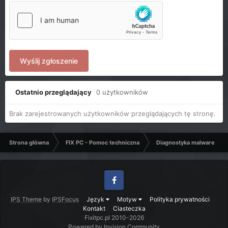
Wyślij zgłoszenie
Ostatnio przeglądający
0 użytkowników
Brak zarejestrowanych użytkowników przeglądających tę stronę.
Strona główna
FIX PC - Pomoc techniczna
Diagnostyka malware - C
Facebook
IPS Theme
by
IPSFocus
Język
Motyw
Polityka prywatności
Kontakt
Ciasteczka
Fixitpc.pl 2010-2026
Powered by Invision Community