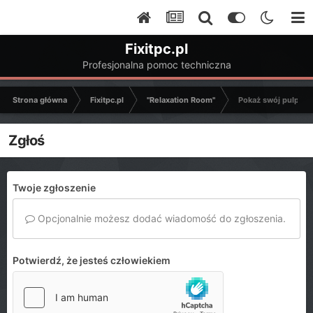
Fixitpc.pl
Profesjonalna pomoc techniczna
Strona główna
Fixitpc.pl
"Relaxation Room"
Pokaż swój pulpit
Zgłoś
Twoje zgłoszenie
Opcjonalnie możesz dodać wiadomość do zgłoszenia.
Potwierdź, że jesteś człowiekiem