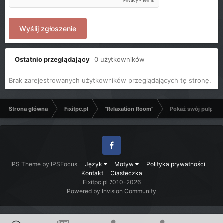
Wyślij zgłoszenie
Ostatnio przeglądający
0 użytkowników
Brak zarejestrowanych użytkowników przeglądających tę stronę.
Strona główna
Fixitpc.pl
"Relaxation Room"
Pokaż swój pulpit
Facebook
IPS Theme
by
IPSFocus
Język
Motyw
Polityka prywatności
Kontakt
Ciasteczka
Fixitpc.pl 2010-2026
Powered by Invision Community