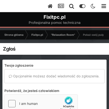
Fixitpc.pl
Profesjonalna pomoc techniczna
Strona główna
Fixitpc.pl
"Relaxation Room"
Pokaż swój pulpit
Zgłoś
Twoje zgłoszenie
Opcjonalnie możesz dodać wiadomość do zgłoszenia.
Potwierdź, że jesteś człowiekiem