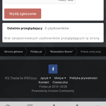
Wyślij zgłoszenie
Ostatnio przeglądający
0 użytkowników
Brak zarejestrowanych użytkowników przeglądających tę stronę.
Strona główna
Fixitpc.pl
"Relaxation Room"
Pokaż swój pulpit
Facebook
IPS Theme
by
IPSFocus
Język
Motyw
Polityka prywatności
Kontakt
Ciasteczka
Fixitpc.pl 2010-2026
Powered by Invision Community