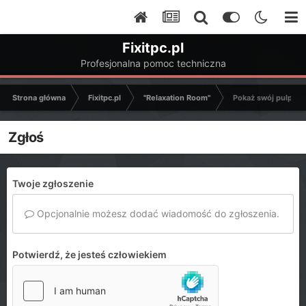
Fixitpc.pl
Profesjonalna pomoc techniczna
Strona główna
Fixitpc.pl
"Relaxation Room"
Pokaż swój pulpit
Zgłoś
Twoje zgłoszenie
Opcjonalnie możesz dodać wiadomość do zgłoszenia.
Potwierdź, że jesteś człowiekiem