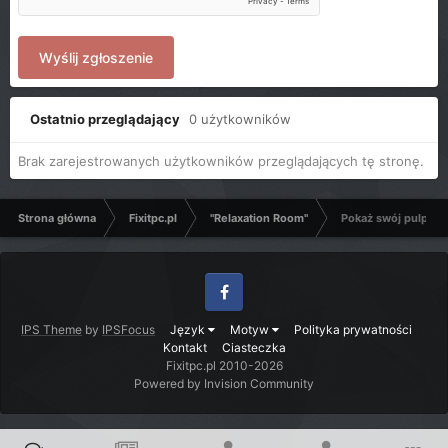
Wyślij zgłoszenie
Ostatnio przeglądający
0 użytkowników
Brak zarejestrowanych użytkowników przeglądających tę stronę.
Strona główna
Fixitpc.pl
"Relaxation Room"
Pokaż swój pulpit
Facebook
IPS Theme
by
IPSFocus
Język
Motyw
Polityka prywatności
Kontakt
Ciasteczka
Fixitpc.pl 2010-2026
Powered by Invision Community