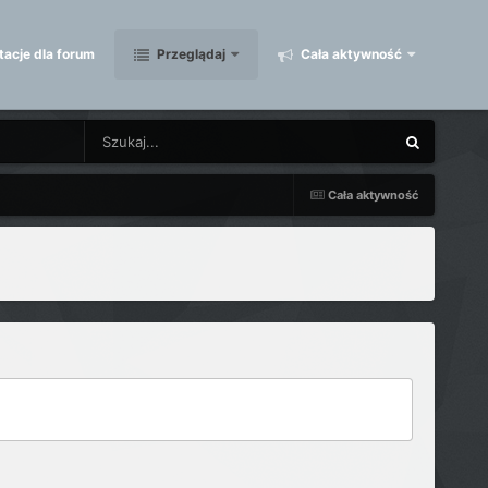
acje dla forum
Przeglądaj
Cała aktywność
Cała aktywność