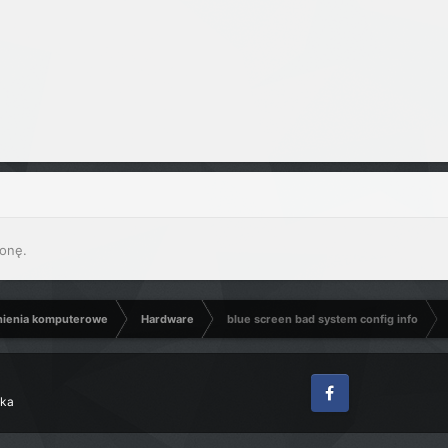
onę.
nienia komputerowe
Hardware
blue screen bad system config info
zka
Facebook