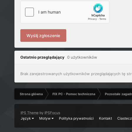
Wyślij zgłoszenie
Ostatnio przeglądający
0 użytkowników
Brak zarejestrowanych użytkowników przeglądających tę str
Strona główna
FIX PC - Pomoc techniczna
Pozostałe zagad
IPS Theme
by
IPSFocus
Język
Motyw
Polityka prywatności
Kontakt
Ciastec