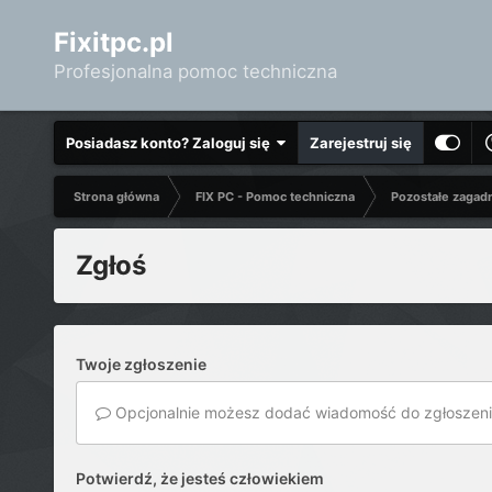
Fixitpc.pl
Profesjonalna pomoc techniczna
Posiadasz konto? Zaloguj się
Zarejestruj się
Strona główna
FIX PC - Pomoc techniczna
Pozostałe zagad
Zgłoś
Twoje zgłoszenie
Opcjonalnie możesz dodać wiadomość do zgłoszeni
Potwierdź, że jesteś człowiekiem