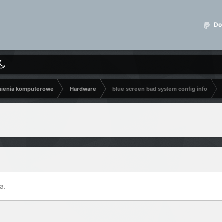
Dot
nienia komputerowe
Hardware
blue screen bad system config info
a.