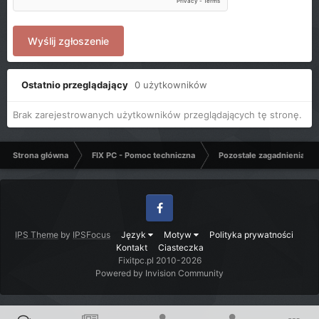
Wyślij zgłoszenie
Ostatnio przeglądający
0 użytkowników
Brak zarejestrowanych użytkowników przeglądających tę stronę.
Strona główna
FIX PC - Pomoc techniczna
Pozostałe zagadnienia k
Facebook
IPS Theme
by
IPSFocus
Język
Motyw
Polityka prywatności
Kontakt
Ciasteczka
Fixitpc.pl 2010-2026
Powered by Invision Community