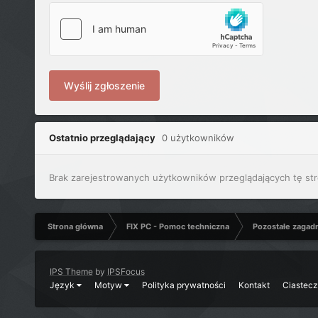
Wyślij zgłoszenie
Ostatnio przeglądający
0 użytkowników
Brak zarejestrowanych użytkowników przeglądających tę str
Strona główna
FIX PC - Pomoc techniczna
Pozostałe zagad
IPS Theme
by
IPSFocus
Język
Motyw
Polityka prywatności
Kontakt
Ciastec