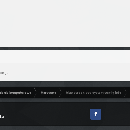
onę.
nienia komputerowe
Hardware
blue screen bad system config info
zka
Facebook