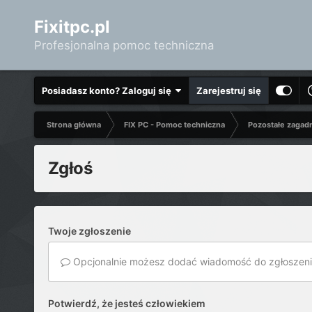
Fixitpc.pl
Profesjonalna pomoc techniczna
Posiadasz konto? Zaloguj się
Zarejestruj się
Strona główna
FIX PC - Pomoc techniczna
Pozostałe zagad
Zgłoś
Twoje zgłoszenie
Opcjonalnie możesz dodać wiadomość do zgłoszeni
Potwierdź, że jesteś człowiekiem