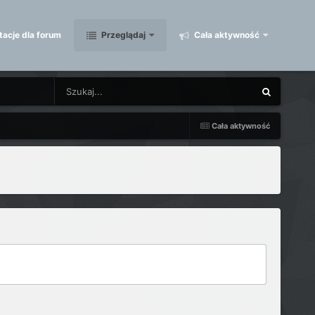
acje dla forum
Przeglądaj
Cała aktywność
Cała aktywność