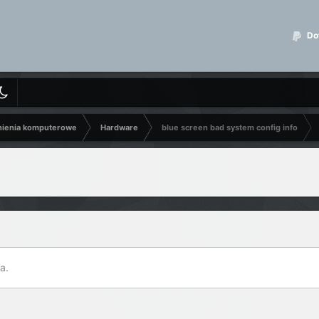
Dot
nienia komputerowe
Hardware
blue screen bad system config info
a.