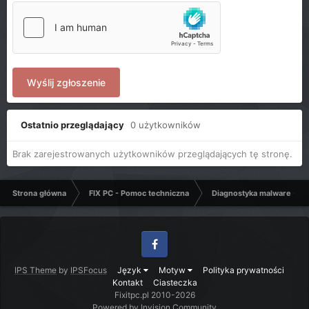
Wyślij zgłoszenie
Ostatnio przeglądający
0 użytkowników
Brak zarejestrowanych użytkowników przeglądających tę stronę.
Strona główna
FIX PC - Pomoc techniczna
Diagnostyka malware - C
Facebook
IPS Theme
by
IPSFocus
Język
Motyw
Polityka prywatności
Kontakt
Ciasteczka
Fixitpc.pl 2010-2026
Powered by Invision Community