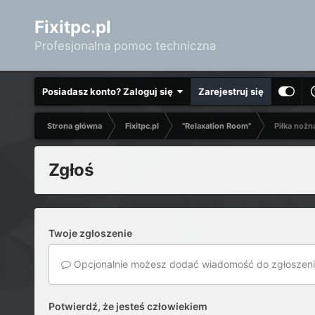
Fixitpc.pl
Profesjonalna pomoc techniczna
Posiadasz konto? Zaloguj się
Zarejestruj się
Strona główna
Fixitpc.pl
"Relaxation Room"
Piłka nożn
Zgłoś
Twoje zgłoszenie
Opcjonalnie możesz dodać wiadomość do zgłoszeni
Potwierdź, że jesteś człowiekiem