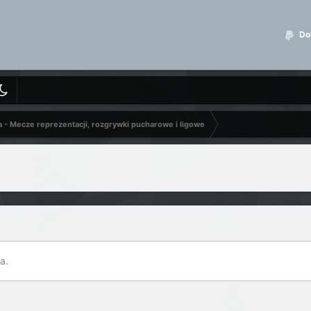
Dot
a - Mecze reprezentacji, rozgrywki pucharowe i ligowe
a.