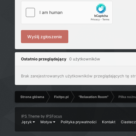
Wyślij zgłoszenie
Ostatnio przeglądający
0 użytkowników
Brak zarejestrowanych użytkowników przeglądających tę str
Strona główna
Fixitpc.pl
"Relaxation Room"
Piłka nożn
IPS Theme
by
IPSFocus
Język
Motyw
Polityka prywatności
Kontakt
Ciastec