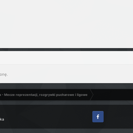
onę.
a - Mecze reprezentacji, rozgrywki pucharowe i ligowe
zka
Facebook