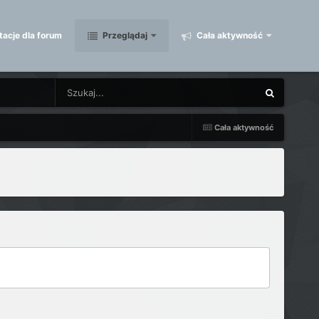
acje dla forum
Przeglądaj
Cała aktywność
Cała aktywność