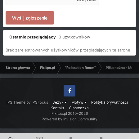
Wyślij zgłoszenie
Ostatnio przeglądający
0 użytkowników
Brak zarejestrowanych użytkowników przeglądających tę stronę.
Strona główna
Fixitpc.pl
"Relaxation Room"
Piłka nożna - Mecze
Facebook
IPS Theme
by
IPSFocus
Język
Motyw
Polityka prywatności
Kontakt
Ciasteczka
Fixitpc.pl 2010-2026
Powered by Invision Community