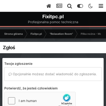
Fixitpc.pl
Profesjonalna pomoc techniczna
Strona główna
Fixitpc.pl
"Relaxation Room"
Piłka nożna - Mecze
Zgłoś
Twoje zgłoszenie
Opcjonalnie możesz dodać wiadomość do zgłoszenia.
Potwierdź, że jesteś człowiekiem