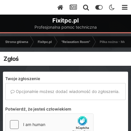
Fixitpc.pl
Profesjonalna pomoc techniczna
Strona główna
Fixitpc.pl
"Relaxation Room"
Piłka nożna - Mecze
Zgłoś
Twoje zgłoszenie
Opcjonalnie możesz dodać wiadomość do zgłoszenia.
Potwierdź, że jesteś człowiekiem