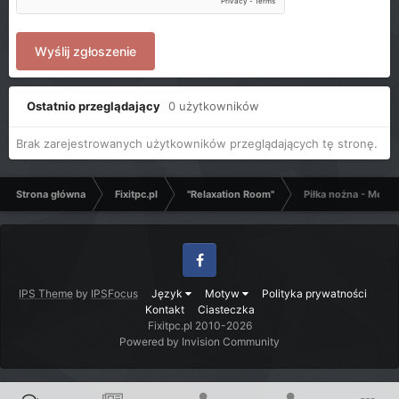
Wyślij zgłoszenie
Ostatnio przeglądający
0 użytkowników
Brak zarejestrowanych użytkowników przeglądających tę stronę.
Strona główna
Fixitpc.pl
"Relaxation Room"
Piłka nożna - Mecze
Facebook
IPS Theme
by
IPSFocus
Język
Motyw
Polityka prywatności
Kontakt
Ciasteczka
Fixitpc.pl 2010-2026
Powered by Invision Community